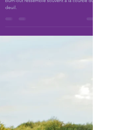
ameliebellayer
5 déc. 2024
0 min de lecture
Vol 2 : Du Burn-out à la
liberté d'être
Le chemin vers la liberté d'être après un
burn-out ressemble souvent à la courbe du
deuil.