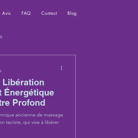
Avis
FAQ
Contact
Blog
s
re
 Libération
t Énergétique
tre Profond
chnique ancienne de massage
n taoïste, qui vise à libérer