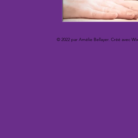
© 2022 par Amélie Bellayer. Créé avec Wi