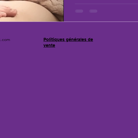
x.com
Politiques générales de
vente