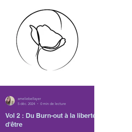
ameliebellayer
5 déc. 2024
0 min de lecture
Vol 2 : Du Burn-out à la liberté